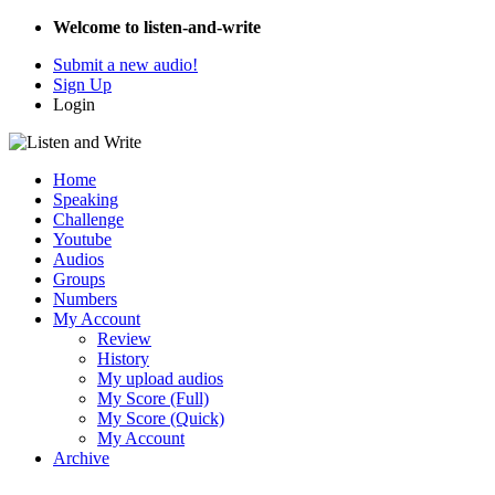
Welcome to listen-and-write
Submit a new audio!
Sign Up
Login
Home
Speaking
Challenge
Youtube
Audios
Groups
Numbers
My Account
Review
History
My upload audios
My Score (Full)
My Score (Quick)
My Account
Archive