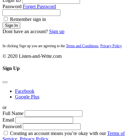
Login ID
Password
Forget Password
Remember sign in
Sign In
Dont have an account?
Sign up
In clicking Sign up you are agreeing to the
Terms and Conditions
,
Privacy Policy
© 2020 Listen-and-Write.com
Sign Up
Facebook
Google Plus
or
Full Name
Email
Password
Creating an account means you’re okay with our
Terms of
Service,
Privacy Policy