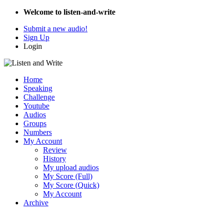
Welcome to listen-and-write
Submit a new audio!
Sign Up
Login
Home
Speaking
Challenge
Youtube
Audios
Groups
Numbers
My Account
Review
History
My upload audios
My Score (Full)
My Score (Quick)
My Account
Archive