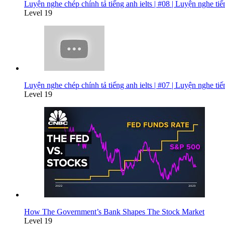
Luyện nghe chép chính tả tiếng anh ielts | #08 | Luyện nghe ti
Level 19
Luyện nghe chép chính tả tiếng anh ielts | #07 | Luyện nghe ti
Level 19
How The Government’s Bank Shapes The Stock Market
Level 19