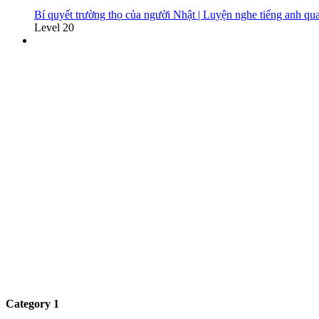
Bí quyết trường thọ của người Nhật | Luyện nghe tiếng anh qua 
Level 20
Category 1