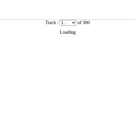
Track :
of 300
Loading