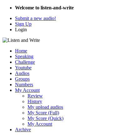
Welcome to listen-and-write
Submit a new audio!
Sign Up
Login
Home
Speaking
Challenge
Youtube
Audios
Groups
Numbers
My Account
Review
History
My upload audios
My Score (Full)
My Score (Quick)
My Account
Archive