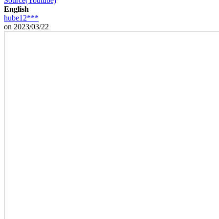
Source(Youtube)
English
hube12***
on 2023/03/22