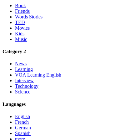
Book
Friends
Words Stories
TED
Movies
Kids
Music
Category 2
News
Learning
VOA Learning English
Interview
Technology
Science
Languages
English
French
German
Spanish
more