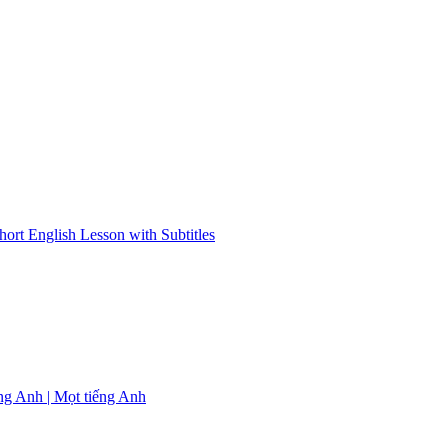
rt English Lesson with Subtitles
ếng Anh | Mọt tiếng Anh