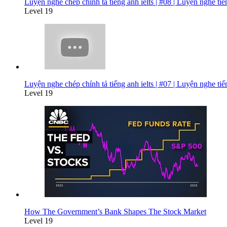
Luyện nghe chép chính tả tiếng anh ielts | #08 | Luyện nghe ti
Level 19
Luyện nghe chép chính tả tiếng anh ielts | #07 | Luyện nghe ti
Level 19
How The Government’s Bank Shapes The Stock Market
Level 19