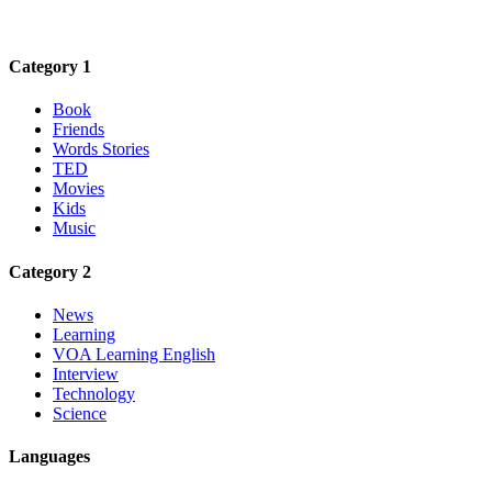
Category 1
Book
Friends
Words Stories
TED
Movies
Kids
Music
Category 2
News
Learning
VOA Learning English
Interview
Technology
Science
Languages