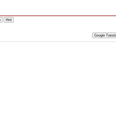
p
Hint
Google Transl