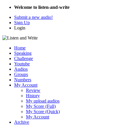
Welcome to listen-and-write
Submit a new audio!
Sign Up
Login
Home
Speaking
Challenge
Youtube
Audios
Groups
Numbers
My Account
Review
History
My upload audios
My Score (Full)
My Score (Quick)
My Account
Archive