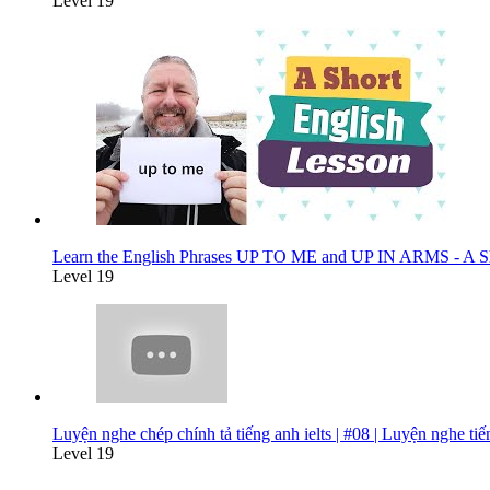
Level 19
Learn the English Phrases UP TO ME and UP IN ARMS - A Sho
Level 19
Luyện nghe chép chính tả tiếng anh ielts | #08 | Luyện nghe ti
Level 19